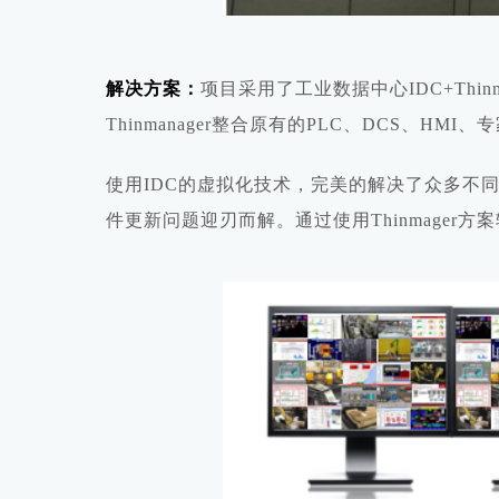
解决方案：
项目采用了工业数据中心
I
DC+Thinm
T
hinmanager
整合原有的
P
LC
、
D
CS
、
H
MI
、专
使用
I
DC
的虚拟化技术，完美的解决了众多不
件更新问题迎刃而解。通过使用
T
hinmager
方案